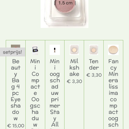
setprijs!
Be
Min
Min
Mil
Ten
Fan
aut
i
i
ksh
der
cy
y
Co
oog
ake
Min
€ 3,30
Ba
mp
sch
era
€ 3,30
g 4
act
ad
liss
pc
e
uw
ima
Eye
Oo
pri
co
sha
gsc
mer
mp
do
ha
Sta
act
w
du
y
oog
w
All
sch
€ 15,00