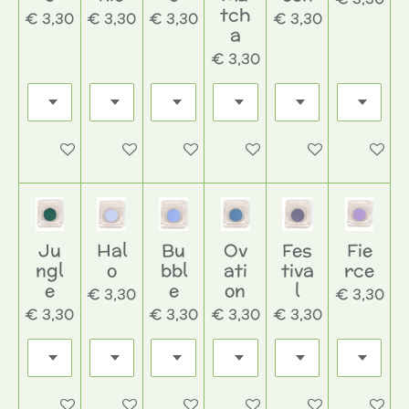
tch
€ 3,30
€ 3,30
€ 3,30
€ 3,30
a
€ 3,30
In winkelwagen
In winkelwagen
In winkelwagen
In winkelwagen
In winkelwagen
In wink
Ju
Hal
Bu
Ov
Fes
Fie
ngl
o
bbl
ati
tiva
rce
e
e
on
l
€ 3,30
€ 3,30
€ 3,30
€ 3,30
€ 3,30
€ 3,30
In winkelwagen
In winkelwagen
In winkelwagen
In winkelwagen
In winkelwagen
In wink