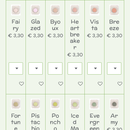
Fai
Gla
Byo
He
Vis
Bre
ry
zed
ux
art
ta
eze
bre
€ 3,30
€ 3,30
€ 3,30
€ 3,30
€ 3,30
ake
r
€ 3,30
In winkelwagen
In winkelwagen
In winkelwagen
In winkelwagen
In winkelwagen
In wink
For
Pis
Po
Ice
Eve
Ar
tun
tac
nch
d
rgr
my
e
hio
o
Ma
een
€ 3,30