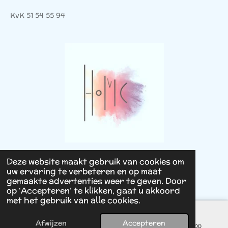
KvK 51 54 55 94
© 2025 - 2026 House of Mini Cosmetics
Deze website maakt gebruik van cookies om
uw ervaring te verbeteren en op maat
Powered by
JouwWeb
gemaakte advertenties weer te geven. Door
op ‘Accepteren’ te klikken, gaat u akkoord
met het gebruik van alle cookies.
Afwijzen
Accepteren
E-mailadres
Facebook
WhatsApp