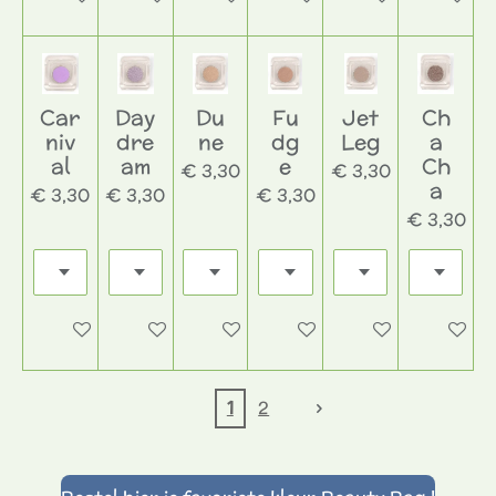
Car
Day
Du
Fu
Jet
Ch
niv
dre
ne
dg
Leg
a
al
am
e
Ch
€ 3,30
€ 3,30
a
€ 3,30
€ 3,30
€ 3,30
€ 3,30
In winkelwagen
In winkelwagen
In winkelwagen
In winkelwagen
In winkelwagen
In wink
1
2