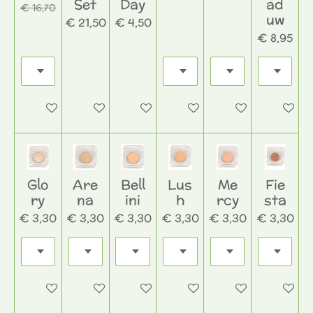
Set
Day
ad
€ 16,70
uw
€ 21,50
€ 4,50
€ 8,95
In winkelwagen
In winkelwagen
In winkelwagen
In winkelwagen
In winkelwagen
In wink
Glo
Are
Bell
Lus
Me
Fie
ry
na
ini
h
rcy
sta
€ 3,30
€ 3,30
€ 3,30
€ 3,30
€ 3,30
€ 3,30
In winkelwagen
In winkelwagen
In winkelwagen
In winkelwagen
In winkelwagen
In wink