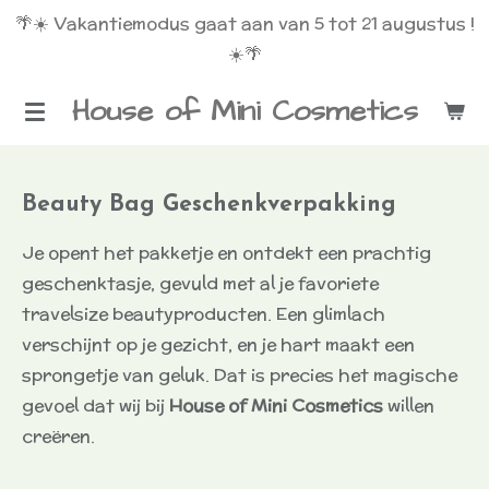
🌴☀️ Vakantiemodus gaat aan van 5 tot 21 augustus !
Ga
☀️🌴
direct
naar
House of Mini Cosmetics
de
hoofdinhoud
Beauty Bag Geschenkverpakking
Je opent het pakketje en ontdekt een prachtig
geschenktasje, gevuld met al je favoriete
travelsize beautyproducten. Een glimlach
verschijnt op je gezicht, en je hart maakt een
sprongetje van geluk. Dat is precies het magische
gevoel dat wij bij
House of Mini Cosmetics
willen
creëren.