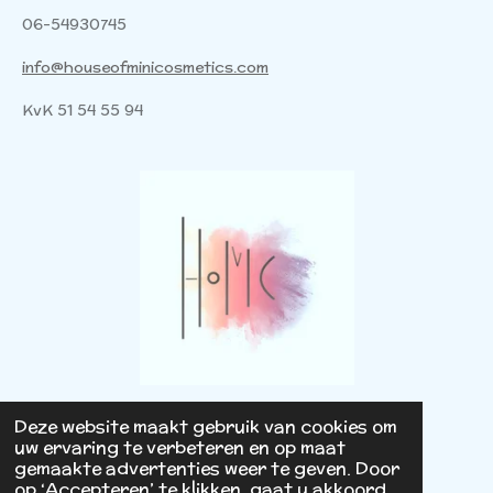
06-54930745
info@houseofminicosmetics.com
KvK 51 54 55 94
© 2025 - 2026 House of Mini Cosmetics
Deze website maakt gebruik van cookies om
uw ervaring te verbeteren en op maat
Powered by
JouwWeb
gemaakte advertenties weer te geven. Door
op ‘Accepteren’ te klikken, gaat u akkoord