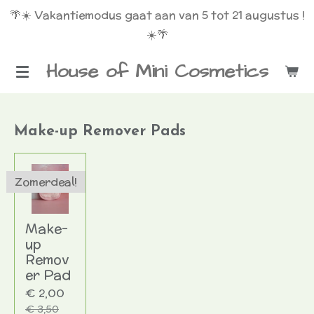
🌴☀️ Vakantiemodus gaat aan van 5 tot 21 augustus !
Ga
☀️🌴
direct
naar
House of Mini Cosmetics
de
hoofdinhoud
Make-up Remover Pads
Zomerdeal!
Make-
up
Remov
er Pad
€ 2,00
€ 3,50