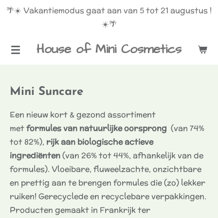
🌴☀️ Vakantiemodus gaat aan van 5 tot 21 augustus !
Ga
☀️🌴
direct
naar
House of Mini Cosmetics
de
hoofdinhoud
Mini Suncare
Een nieuw kort & gezond assortiment
met
formules van natuurlijke oorsprong
(van 74%
tot 82%),
rijk aan biologische actieve
ingrediënten
(van 26% tot 44%, afhankelijk van de
formules). Vloeibare, fluweelzachte, onzichtbare
en prettig aan te brengen formules die (zo) lekker
ruiken! Gerecyclede en recyclebare verpakkingen.
Producten gemaakt in Frankrijk ter