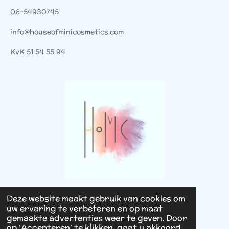
06-54930745
info@houseofminicosmetics.com
KvK 51 54 55 94
Deze website maakt gebruik van cookies om
© 2025 - 2026 House of Mini Cosmetics
uw ervaring te verbeteren en op maat
Powered by
JouwWeb
gemaakte advertenties weer te geven. Door
op ‘Accepteren’ te klikken, gaat u akkoord