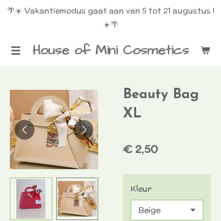
🌴☀️ Vakantiemodus gaat aan van 5 tot 21 augustus !
Ga
☀️🌴
direct
naar
House of Mini Cosmetics
de
hoofdinhoud
Beauty Bag
XL
€ 2,50
Kleur