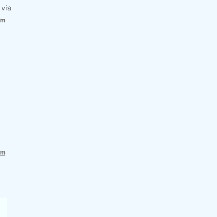
 via
om
om