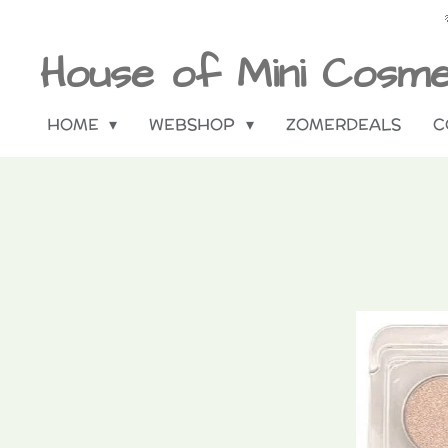
Ga
direct
House of Mini Cosme
naar
de
HOME
WEBSHOP
ZOMERDEALS
C
hoofdinhoud