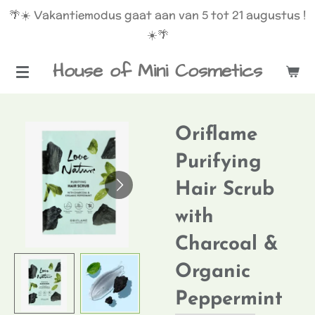
🌴☀️ Vakantiemodus gaat aan van 5 tot 21 augustus !
Ga
☀️🌴
direct
naar
House of Mini Cosmetics
de
hoofdinhoud
Oriflame
Purifying
Hair Scrub
with
Charcoal &
Organic
Peppermint