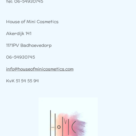
tel: 06-54930745
House of Mini Cosmetics
Akerdijk 141
1171PV Badhoevedorp
06-54930745
info@houseofminicosmetics.com
KvK 51 54 55 94