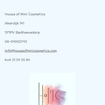
House of Mini Cosmetics
Akerdijk 141
1171PV Badhoevedorp
06-54930745
info@houseofminicosmetics.com
KvK 51 54 55 94