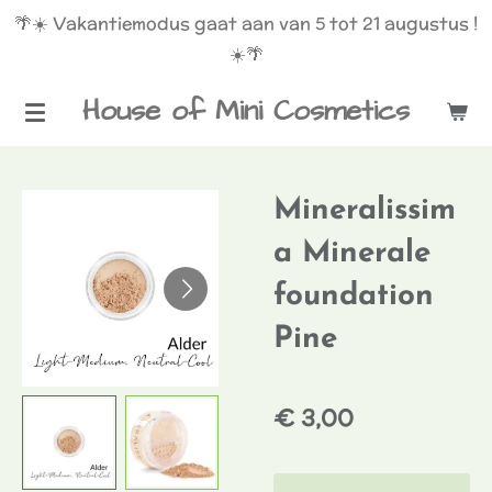
🌴☀️ Vakantiemodus gaat aan van 5 tot 21 augustus !
Ga
☀️🌴
direct
naar
House of Mini Cosmetics
de
hoofdinhoud
Mineralissim
a Minerale
foundation
Pine
€ 3,00