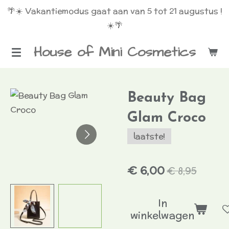
🌴☀️ Vakantiemodus gaat aan van 5 tot 21 augustus !
Ga
☀️🌴
direct
naar
House of Mini Cosmetics
de
hoofdinhoud
Beauty Bag
Glam Croco
laatste!
€ 6,00
€ 8,95
In
winkelwagen