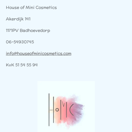
House of Mini Cosmetics
Akerdijk 141
1171PV Badhoevedorp
06-54930745
info@houseofminicosmetics.com
KvK 51 54 55 94