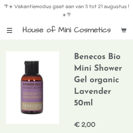
🌴☀️ Vakantiemodus gaat aan van 5 tot 21 augustus !
Ga
☀️🌴
direct
naar
House of Mini Cosmetics
de
hoofdinhoud
Benecos Bio
Mini Shower
Gel organic
Lavender
50ml
€ 2,00