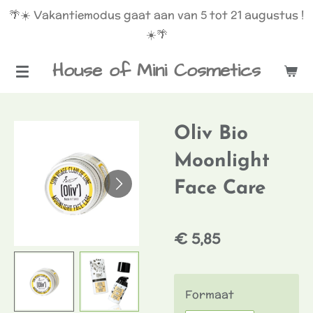
🌴☀️ Vakantiemodus gaat aan van 5 tot 21 augustus !
Ga
☀️🌴
direct
naar
House of Mini Cosmetics
de
hoofdinhoud
Oliv Bio
Moonlight
Face Care
€ 5,85
Formaat