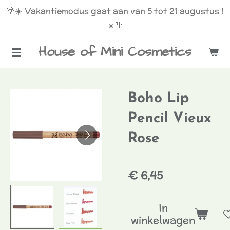
🌴☀️ Vakantiemodus gaat aan van 5 tot 21 augustus !
Ga
☀️🌴
direct
naar
House of Mini Cosmetics
de
hoofdinhoud
Boho Lip
Pencil Vieux
Rose
€ 6,45
In
winkelwagen