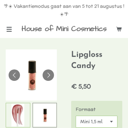
🌴☀️ Vakantiemodus gaat aan van 5 tot 21 augustus !
Ga
☀️🌴
direct
naar
House of Mini Cosmetics
de
hoofdinhoud
Lipgloss
Candy
€ 5,50
Formaat