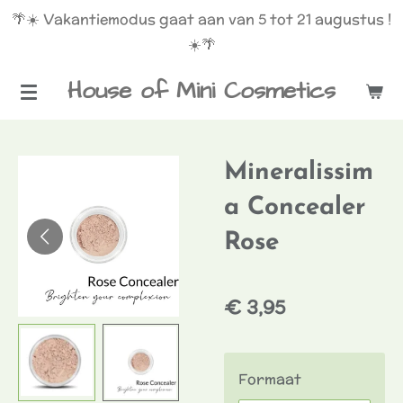
🌴☀️ Vakantiemodus gaat aan van 5 tot 21 augustus !
Ga
☀️🌴
direct
naar
House of Mini Cosmetics
de
hoofdinhoud
Mineralissim
a Concealer
Rose
€ 3,95
Formaat